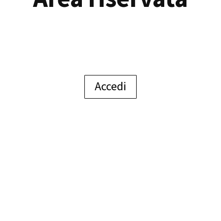
Accedi
©ViTre Studio S.r.l.
-
P.I. 03466370248
REA 327582
-
PEC:
vitrestudio@registerpec.it
SDI: W7YVJK9