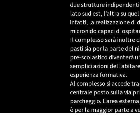
due strutture indipendenti
lato sud est, l’altra su que
infatti, la realizzazione di 
micronido capaci di ospita
Il complesso sarà inoltre 
pasti sia per la parte del 
pre-scolastico diventerà un 
semplici azioni dell’abitar
esperienza formativa.
Al complesso si accede tr
centrale posto sulla via pri
parcheggio. L’area esterna 
è per la maggior parte a 
pavimentati con calcestru
complesso e nel cortile d’
pedonale, delimitata e pro