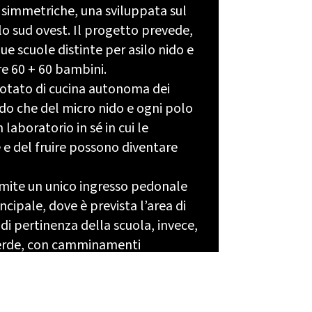
 simmetriche, una sviluppata sul
llo sud ovest. Il progetto prevede,
due scuole distinte per asilo nido e
re 60 + 60 bambini.
dotato di cucina autonoma dei
nido che del micro nido e ogni polo
laboratorio in sé in cui le
e e del fruire possono diventare
amite un unico ingresso pedonale
ncipale, dove è prevista l’area di
di pertinenza della scuola, invece,
verde, con camminamenti
zzo drenante attorno al
ingresso ed è totalmente
tetta da una recinzione di 2 metri.