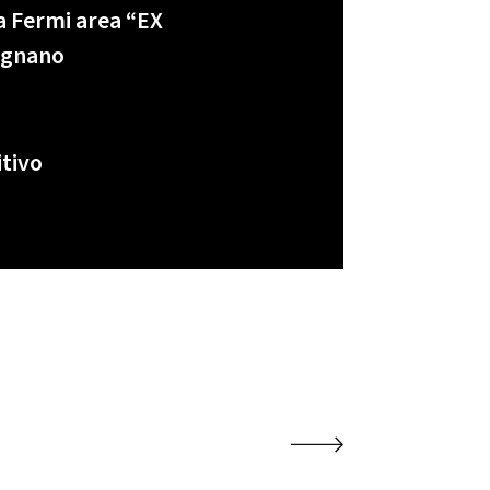
a Fermi area “EX
zignano
itivo