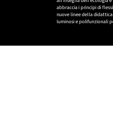
all'insegna dell'ecologia e
abbraccia i principi di fless
nuove linee della didatti
luminosi e polifunzionali p
ata
A