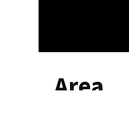
Area
riserv