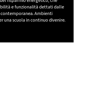
 del risparmio energetico, che
ibilità e funzionalità dettati dalle
ca contemporanea. Ambienti
er una scuola in continuo divenire.
ccedi