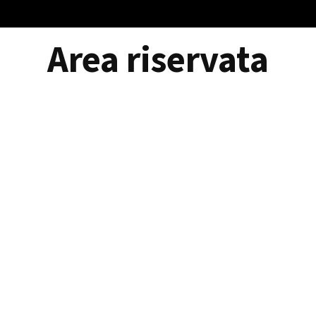
Area riservata
Accedi
©ViTre Studio S.r.l.
-