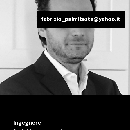
fabrizio_palmitesta@yahoo.it
Ingegnere